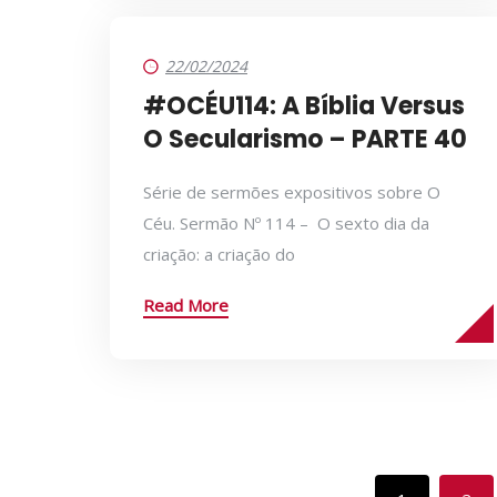
22/02/2024
#OCÉU114: A Bíblia Versus
O Secularismo – PARTE 40
Série de sermões expositivos sobre O
Céu. Sermão Nº 114 – O sexto dia da
criação: a criação do
Read More