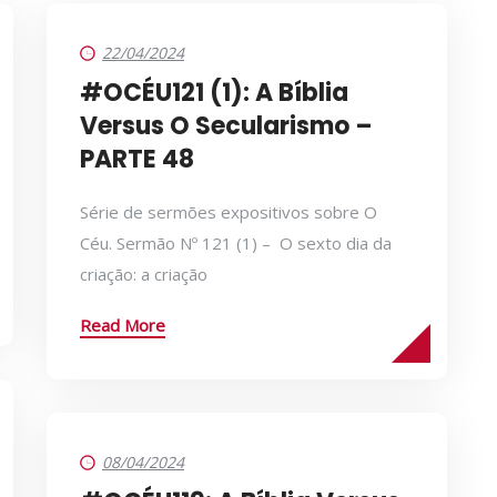
22/04/2024
#OCÉU121 (1): A Bíblia
Versus O Secularismo –
PARTE 48
Série de sermões expositivos sobre O
Céu. Sermão Nº 121 (1) – O sexto dia da
criação: a criação
Read More
08/04/2024