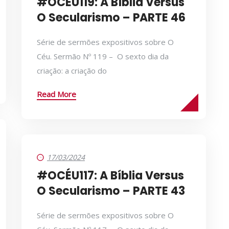
#OCÉU119: A Bíblia Versus
O Secularismo – PARTE 46
Série de sermões expositivos sobre O
Céu. Sermão Nº 119 – O sexto dia da
criação: a criação do
Read More
17/03/2024
#OCÉU117: A Bíblia Versus
O Secularismo – PARTE 43
Série de sermões expositivos sobre O