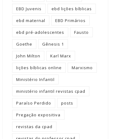
EBD Juvenis
ebd lições bíblicas
ebd maternal
EBD Primários
ebd pré-adolescentes
Fausto
Goethe
Gênesis 1
John Milton
Karl Marx
lições bíblicas online
Marxismo
Ministério Infantil
ministério infantil revistas cpad
Paraíso Perdido
posts
Pregação expositiva
revistas da cpad
revistas do professor cpad