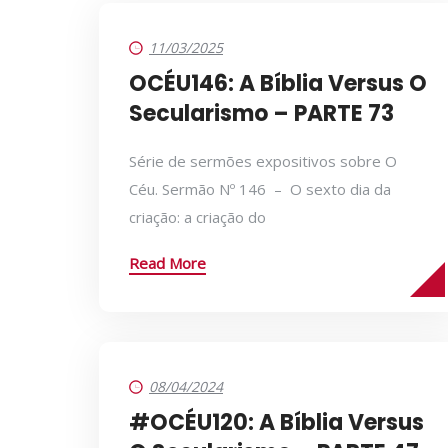
11/03/2025
OCÉU146: A Bíblia Versus O
Secularismo – PARTE 73
Série de sermões expositivos sobre O
Céu. Sermão Nº 146 – O sexto dia da
criação: a criação do
Read More
08/04/2024
#OCÉU120: A Bíblia Versus