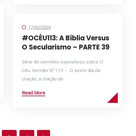
17/02/2024
#OCÉU113: A Bíblia Versus
O Secularismo – PARTE 39
Série de sermões expositivos sobre O
Céu. Sermão Nº 113 – O sexto dia da
criação: a criação do
Read More