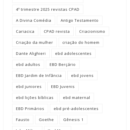
4º trimestre 2025 revistas CPAD
A Divina Comédia
Antigo Testamento
Cariacica
CPAD revista
Criacionismo
Criação da mulher
criação do homem
Dante Alighieri
ebd adolescentes
ebd adultos
EBD Berçário
EBD Jardim de Infância
ebd jovens
ebd juniores
EBD Juvenis
ebd lições bíblicas
ebd maternal
EBD Primários
ebd pré-adolescentes
Fausto
Goethe
Gênesis 1