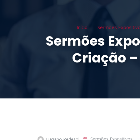
INÍCIO
SOB
Início
Sermões Expositiv
Sermões Expos
Criação –
Sermões Expositivos
Luciano Pedesol