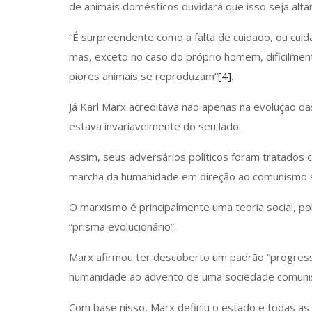
de animais domésticos duvidará que isso seja alta
“É surpreendente como a falta de cuidado, ou cuid
mas, exceto no caso do próprio homem, dificilmen
piores animais se reproduzam”
[4]
.
Já Karl Marx acreditava não apenas na evolução 
estava invariavelmente do seu lado.
Assim, seus adversários políticos foram tratado
marcha da humanidade em direção ao comunismo s
O marxismo é principalmente uma teoria social, pol
“prisma evolucionário”.
Marx afirmou ter descoberto um padrão “progressi
humanidade ao advento de uma sociedade comunist
Com base nisso, Marx definiu o estado e todas a