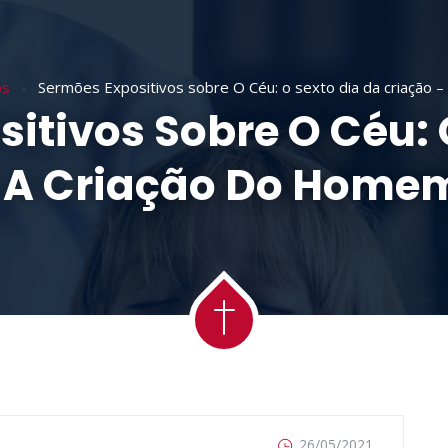
RE NÓS
BÍBLIA MCCHEYNE
PUBLICAÇÕES
ESC
os
Sermões Expositivos sobre O Céu: o sexto dia da criação –
itivos Sobre O Céu: 
 A Criação Do Homem
26/05/2021