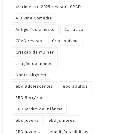
4º trimestre 2025 revistas CPAD
A Divina Comédia
Antigo Testamento
Cariacica
CPAD revista
Criacionismo
Criação da mulher
criação do homem
Dante Alighieri
ebd adolescentes
ebd adultos
EBD Berçário
EBD Jardim de Infância
ebd jovens
ebd juniores
EBD Juvenis
ebd lições bíblicas