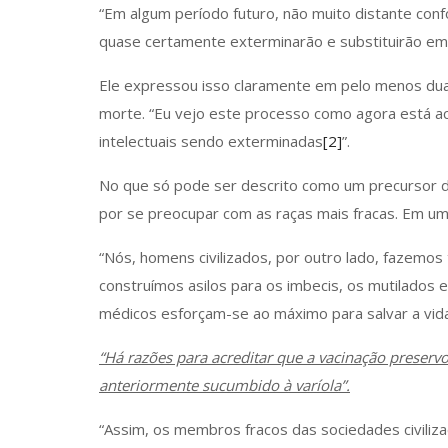
“Em algum período futuro, não muito distante con
quase certamente exterminarão e substituirão em
Ele expressou isso claramente em pelo menos duas
morte. “Eu vejo este processo como agora está 
intelectuais sendo exterminadas
[2]
”.
No que só pode ser descrito como um precursor
por se preocupar com as raças mais fracas. Em um
“Nós, homens civilizados, por outro lado, fazemos 
construímos asilos para os imbecis, os mutilados e
médicos esforçam-se ao máximo para salvar a vid
“Há razões para acreditar que a vacinação preserv
anteriormente sucumbido à varíola
”.
“Assim, os membros fracos das sociedades civiliz