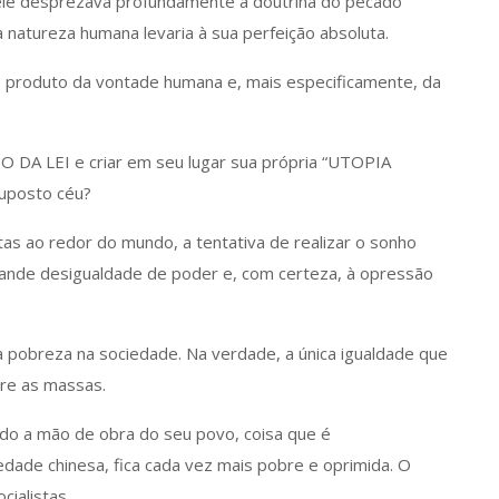
ele desprezava profundamente a doutrina do pecado
natureza humana levaria à sua perfeição absoluta.
 produto da vontade humana e, mais especificamente, da
IO DA LEI e criar em seu lugar sua própria “UTOPIA
suposto céu?
as ao redor do mundo, a tentativa de realizar o sonho
grande desigualdade de poder e, com certeza, à opressão
 pobreza na sociedade. Na verdade, a única igualdade que
re as massas.
do a mão de obra do seu povo, coisa que é
ade chinesa, fica cada vez mais pobre e oprimida. O
ialistas.