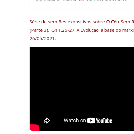
Série de sermões expositivos sobre
O Céu
. Sermã
(Parte 3). Gn 1.26-27: A Evolução: a base do marx
26/05/2021
.