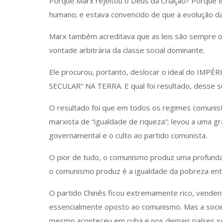
Porque Marx rejeitou o Deus da Criação? Porque 
humano; e estava convencido de que a evolução da 
Marx também acreditava que as leis são sempre o
vontade arbitrária da classe social dominante.
Ele procurou, portanto, deslocar o ideal do IMPÉR
SECULAR” NA TERRA. E qual foi resultado, desse 
O resultado foi que em todos os regimes comunist
marxista de “igualdade de riqueza”; levou a uma 
governamental e o culto ao partido comunista.
O pior de tudo, o comunismo produz uma profunda
o comunismo produz é a igualdade da pobreza ent
O partido Chinês ficou extremamente rico, venden
essencialmente oposto ao comunismo. Mas a socied
mesmo aconteceu em cuba e nos demais países soc