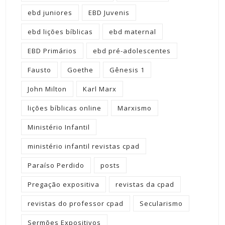
ebd juniores
EBD Juvenis
ebd lições bíblicas
ebd maternal
EBD Primários
ebd pré-adolescentes
Fausto
Goethe
Gênesis 1
John Milton
Karl Marx
lições bíblicas online
Marxismo
Ministério Infantil
ministério infantil revistas cpad
Paraíso Perdido
posts
Pregação expositiva
revistas da cpad
revistas do professor cpad
Secularismo
Sermões Expositivos