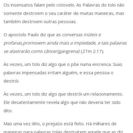
Os insensatos falam pelo cotovelo. As Palavras do tolo não
somente destroem o seu caráter de muitas maneiras, mas
também destroem outras pessoas.
O apostolo Paulo diz que as
conversas inúteis e
profanas,promovem ainda mais a impiedade, e tais palavras
se alastrarão como câncer{gangrena}
(2Tm 2.17).
Às vezes, um tolo diz algo que o põe numa encrenca. Suas
palavras impensadas irritam alguém, e essa pessoa o
destrói.
Às vezes, um tolo diz algo que destrói um relacionamento.
Ele desatentamente revela algo que não deveria ter sido
dito.
Mas uma vez dito, o prejuízo está feito. Há milhares de
maneiras para palavras tolas destruírem aquele que as diz.