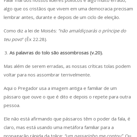
Falar mal dos nossos líderes políticos é algo muito errado,
algo que os cristãos que vivem em uma democracia precisam
lembrar antes, durante e depois de um ciclo de eleição.
Como diz a lei de Moisés:
“não amaldiçoarás o príncipe do
teu povo
” (Êx 22.28).
As palavras do tolo são assombrosas (v.20).
Mas além de serem erradas, as nossas críticas tolas podem
voltar para nos assombrar terrivelmente.
Aqui o Pregador usa a imagem antiga e familiar de um
pássaro que ouve o que é dito e depois o repete para outra
pessoa.
Ele não está afirmando que pássaros têm o poder da fala, é
claro, mas está usando uma metáfora familiar para a
propagação rápida da tolice:
“um passarinho me contou”.
Ou