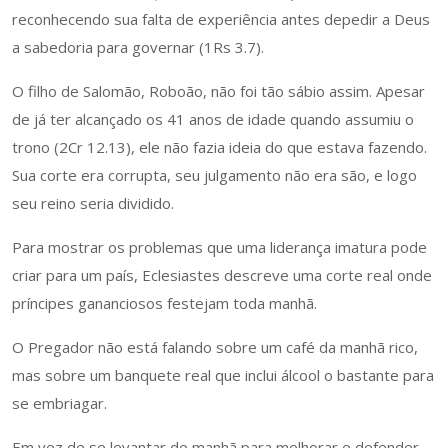
reconhecendo sua falta de experiência antes depedir a Deus
a sabedoria para governar (1Rs 3.7).
O filho de Salomão, Roboão, não foi tão sábio assim. Apesar
de já ter alcançado os 41 anos de idade quando assumiu o
trono (2Cr 12.13), ele não fazia ideia do que estava fazendo.
Sua corte era corrupta, seu julgamento não era são, e logo
seu reino seria dividido.
Para mostrar os problemas que uma liderança imatura pode
criar para um país, Eclesiastes descreve uma corte real onde
príncipes gananciosos festejam toda manhã.
O Pregador não está falando sobre um café da manhã rico,
mas sobre um banquete real que inclui álcool o bastante para
se embriagar.
Em vez de se levantar de manhã para melhorar e defender