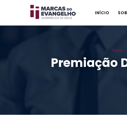
INÍCIO
SOB
Início
Premiação Do