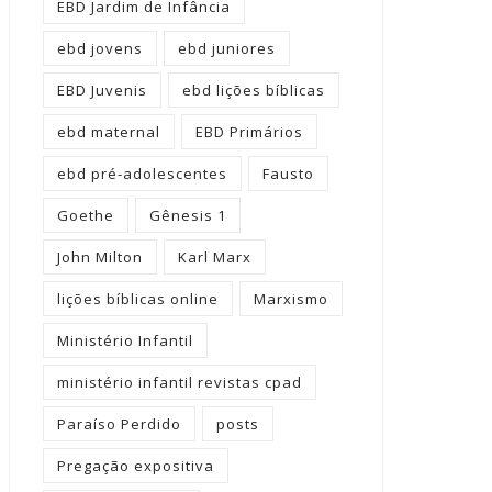
EBD Jardim de Infância
ebd jovens
ebd juniores
EBD Juvenis
ebd lições bíblicas
ebd maternal
EBD Primários
ebd pré-adolescentes
Fausto
Goethe
Gênesis 1
John Milton
Karl Marx
lições bíblicas online
Marxismo
Ministério Infantil
ministério infantil revistas cpad
Paraíso Perdido
posts
Pregação expositiva