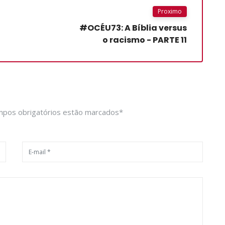
Proximo
#OCÉU73: A Bíblia versus
o racismo - PARTE 11
ampos obrigatórios estão marcados*