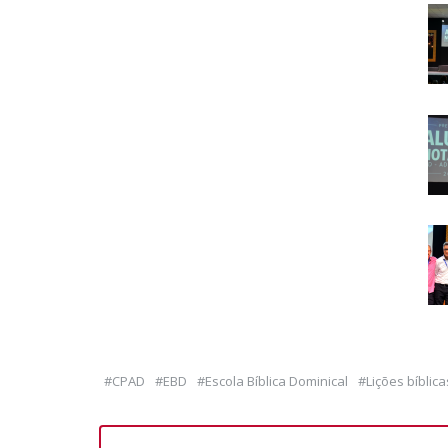
#CPAD
#EBD
#Escola Bíblica Dominical
#Lições bíblica