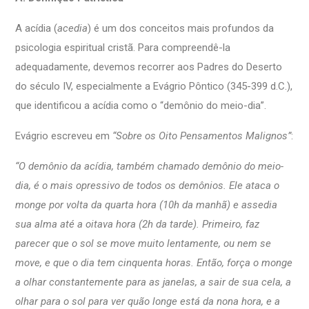
A acídia (
acedia
) é um dos conceitos mais profundos da
psicologia espiritual cristã. Para compreendê-la
adequadamente, devemos recorrer aos Padres do Deserto
do século IV, especialmente a Evágrio Pôntico (345-399 d.C.),
que identificou a acídia como o “demônio do meio-dia”.
Evágrio escreveu em
“Sobre os Oito Pensamentos Malignos”
:
“O demônio da acídia, também chamado demônio do meio-
dia, é o mais opressivo de todos os demônios. Ele ataca o
monge por volta da quarta hora (10h da manhã) e assedia
sua alma até a oitava hora (2h da tarde). Primeiro, faz
parecer que o sol se move muito lentamente, ou nem se
move, e que o dia tem cinquenta horas. Então, força o monge
a olhar constantemente para as janelas, a sair de sua cela, a
olhar para o sol para ver quão longe está da nona hora, e a