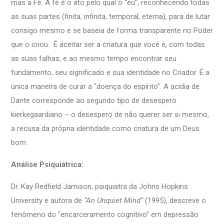
mas a Fé. A fé é o ato pelo qual o “eu”, reconhecendo todas
as suas partes (finita, infinita, temporal, eterna), para de lutar
consigo mesmo e se baseia de forma transparente no Poder
que o criou. É aceitar ser a criatura que você é, com todas
as suas falhas, e ao mesmo tempo encontrar seu
fundamento, seu significado e sua identidade no Criador. É a
única maneira de curar a “doença do espírito”. A acídia de
Dante corresponde ao segundo tipo de desespero
kierkegaardiano – o desespero de não querer ser si mesmo,
a recusa da própria identidade como criatura de um Deus
bom.
Análise Psiquiátrica:
Dr. Kay Redfield Jamison, psiquiatra da Johns Hopkins
University e autora de
“An Unquiet Mind”
(1995), descreve o
fenômeno do “encarceramento cognitivo” em depressão