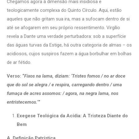
Chegamos agora à dimensão mais insidiosa e
teologicamente complexa do Quinto Círculo. Aqui, estão
aqueles que não gritam sua ira, mas a sufocam dentro de si
até se afogarem em seu próprio ressentimento. Virgílio
revela a Dante uma verdade perturbadora: sob a superfície
das águas turvas da Estige, há outra categoria de almas – os
acidiosos, cujos suspiros fazem a água borbulhar em bolhas
de ar fétido.
Verso: “
Fixos na lama, diziam: ‘Tristes fomos / no ar doce
que do sol se alegra / e respira, carregando dentro / uma
fumaça de acres assomos: / agora, na negra lama, nos
entristecemos
.
‘”
Exegese Teológica da Acídia: A Tristeza Diante do
Bem
A. Definição Patrística