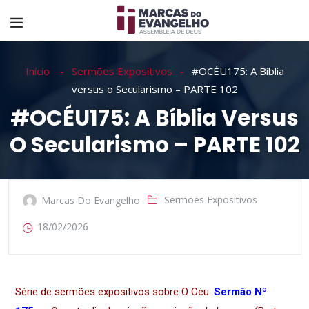
Início
Sermões Expositivos
#OCÉU175: A Bíblia
versus o Secularismo – PARTE 102
#OCÉU175: A Bíblia Versus
O Secularismo – PARTE 102
Sermões Expositivos
Marcas Do Evangelho
18/02/2026
Série de sermões expositivos sobre O Céu.
Sermão Nº