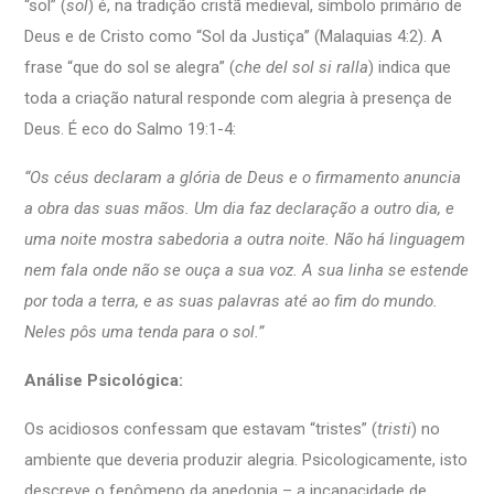
“sol” (
sol
) é, na tradição cristã medieval, símbolo primário de
Deus e de Cristo como “Sol da Justiça” (Malaquias 4:2). A
frase “que do sol se alegra” (
che del sol si ralla
) indica que
toda a criação natural responde com alegria à presença de
Deus. É eco do Salmo 19:1-4:
“Os céus declaram a glória de Deus e o firmamento anuncia
a obra das suas mãos. Um dia faz declaração a outro dia, e
uma noite mostra sabedoria a outra noite. Não há linguagem
nem fala onde não se ouça a sua voz. A sua linha se estende
por toda a terra, e as suas palavras até ao fim do mundo.
Neles pôs uma tenda para o sol.”
Análise Psicológica:
Os acidiosos confessam que estavam “tristes” (
tristi
) no
ambiente que deveria produzir alegria. Psicologicamente, isto
descreve o fenômeno da anedonia – a incapacidade de