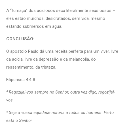
A “fumaça” dos acidiosos seca literalmente seus ossos –
eles estão murchos, desidratados, sem vida, mesmo
estando submersos em água.
CONCLUSÃO:
O apostolo Paulo dá uma receita perfeita para um viver, livre
da acídia, livre da depressão e da melancolia, do
ressentimento, da tristeza.
Filipenses 4:4-8
⁴ Regozijai-vos sempre no Senhor; outra vez digo, regozijai-
vos.
⁵ Seja a vossa equidade notória a todos os homens. Perto
está o Senhor.