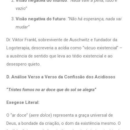
Visão negativa do mundo
:
“Nada vale a pena, tudo é
vazio”
Visão negativa do futuro
:
“Não há esperança, nada vai
mudar”
Dr. Viktor Frankl, sobrevivente de Auschwitz e fundador da
Logoterapia, descreveria a acídia como “vácuo existencial” –
a ausência de sentido que leva ao tédio existencial e ao
desespero quieto.
D. Análise Verso a Verso da Confissão dos Acidiosos
“
Tristes fomos no ar doce que do sol se alegra
“
Exegese Literal:
O “ar doce” (
aere dolce
) representa a graça universal de
Deus, a bondade da criação, o dom da existência mesmo. O