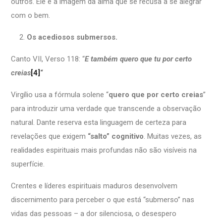
outros. Ele é a imagem da alma que se recusa a se alegrar
com o bem.
Os acediosos submersos.
Canto VII, Verso 118: “
E também quero que tu por certo
creias
[4]
“
Virgílio usa a fórmula solene “
quero que por certo creias
”
para introduzir uma verdade que transcende a observação
natural. Dante reserva esta linguagem de certeza para
revelações que exigem
“salto” cognitivo
. Muitas vezes, as
realidades espirituais mais profundas não são visíveis na
superfície.
Crentes e líderes espirituais maduros desenvolvem
discernimento para perceber o que está “submerso” nas
vidas das pessoas – a dor silenciosa, o desespero