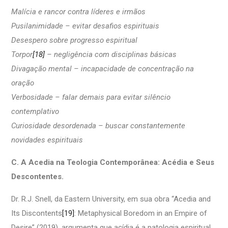
Malícia e rancor contra líderes e irmãos
Pusilanimidade – evitar desafios espirituais
Desespero sobre progresso espiritual
Torpor
[18]
– negligência com disciplinas básicas
Divagação mental – incapacidade de concentração na
oração
Verbosidade – falar demais para evitar silêncio
contemplativo
Curiosidade desordenada – buscar constantemente
novidades espirituais
C. A Acedia na Teologia Contemporânea:
Acédia e Seus
Descontentes.
Dr. R.J. Snell, da Eastern University, em sua obra “Acedia and
Its Discontents
[19]
: Metaphysical Boredom in an Empire of
Desire” (2019), argumenta que acídia é a patologia espiritual