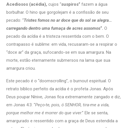
Acediosos (acédia),
cujos “
suspiros”
fazem a água
borbulhar. O hino que gorgolejam é a confissão de seu
pecado: “
Tristes fomos no ar doce que do sol se alegra…
carregando dentro uma fumaça de acres assomos
“.
O
pecado da acídia é a tristeza ressentida com o bem. O
contrapasso é sublime: em vida, recusaram-se a respirar o
“doce ar” da graça, sufocando-se em sua amargura. Na
morte, estão eternamente submersos na lama que sua
amargura criou.
Este pecado é o “doomscrolling”, o burnout espiritual. O
retrato bíblico perfeito da acídia é o profeta Jonas. Após
Deus poupar Nínive, Jonas fica extremamente zangado e diz,
em Jonas 4:3: “
Peço-te, pois, ó SENHOR, tira-me a vida,
porque melhor me é morrer do que viver
.” Ele se senta,
amargurado e ressentido com a graça de Deus estendida a