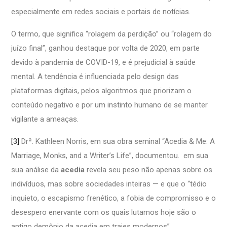
especialmente em redes sociais e portais de notícias.
O termo, que significa “rolagem da perdição” ou “rolagem do
juízo final”, ganhou destaque por volta de 2020, em parte
devido à pandemia de COVID-19, e é prejudicial à saúde
mental. A tendência é influenciada pelo design das
plataformas digitais, pelos algoritmos que priorizam o
conteúdo negativo e por um instinto humano de se manter
vigilante a ameaças.
[3]
Drª. Kathleen Norris, em sua obra seminal “Acedia & Me: A
Marriage, Monks, and a Writer’s Life”, documentou. em sua
sua análise da
acedia
revela seu peso não apenas sobre os
indivíduos, mas sobre sociedades inteiras — e que o “tédio
inquieto, o escapismo frenético, a fobia de compromisso e o
desespero enervante com os quais lutamos hoje são o
antigo demônio da acedia em trajes modernos”.