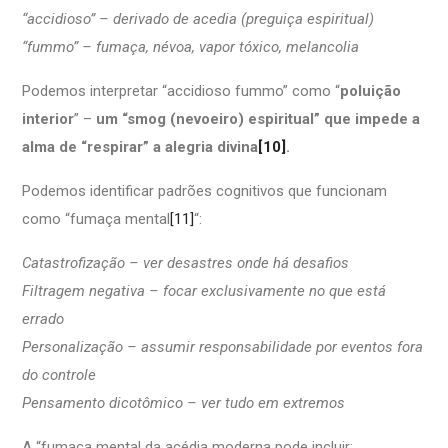
“accidioso” – derivado de acedia (preguiça espiritual)
“fummo” – fumaça, névoa, vapor tóxico, melancolia
Podemos interpretar “accidioso fummo” como “
poluição
interior
” –
um “smog (nevoeiro) espiritual” que impede a
alma de “respirar” a alegria divina
[10]
.
Podemos identificar padrões cognitivos que funcionam
como “fumaça mental
[11]
“:
Catastrofização – ver desastres onde há desafios
Filtragem negativa – focar exclusivamente no que está
errado
Personalização – assumir responsabilidade por eventos fora
do controle
Pensamento dicotômico – ver tudo em extremos
A “fumaça mental da acédia moderna pode incluir: