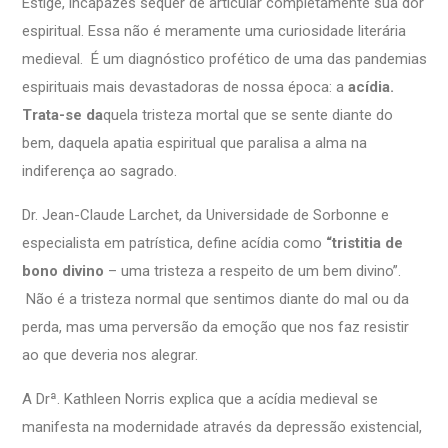
Estige, incapazes sequer de articular completamente sua dor
espiritual. Essa não é meramente uma curiosidade literária
medieval. É um diagnóstico profético de uma das pandemias
espirituais mais devastadoras de nossa época: a
acídia.
Trata-se da
quela tristeza mortal que se sente diante do
bem, daquela apatia espiritual que paralisa a alma na
indiferença ao sagrado.
Dr. Jean-Claude Larchet, da Universidade de Sorbonne e
especialista em patrística, define acídia como
“tristitia de
bono divino
– uma tristeza a respeito de um bem divino”.
Não é a tristeza normal que sentimos diante do mal ou da
perda, mas uma perversão da emoção que nos faz resistir
ao que deveria nos alegrar.
A Drª. Kathleen Norris explica que a acídia medieval se
manifesta na modernidade através da depressão existencial,