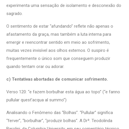
experimenta uma sensação de isolamento e desconexão do
sagrado.
O sentimento de estar “afundando” reflete não apenas o
afastamento da graça, mas também a luta interna para
emergir e reencontrar sentido em meio ao sofrimento,
muitas vezes invisível aos olhos externos. O suspiro é
frequentemente o único som que conseguem produzir
quando tentam orar ou adorar.
c) Tentativas abortadas de comunicar sofrimento.
Verso 120: “e fazem borbulhar esta água ao topo” (“e fanno
pullular quest’acqua al summo”)
Analisando o Fenômeno das “Bolhas”. “Pullular” significa
“ferver”, “borbulhar”, “produzir bolhas”. A Drª. Teodolinda
Barolini, da Columbia University, em seu comentário técnico,