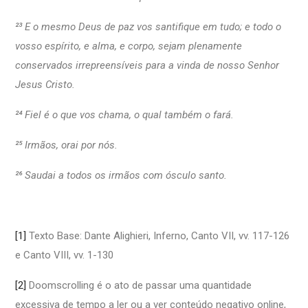
²³ E o mesmo Deus de paz vos santifique em tudo; e todo o
vosso espírito, e alma, e corpo, sejam plenamente
conservados irrepreensíveis para a vinda de nosso Senhor
Jesus Cristo.
²⁴ Fiel é o que vos chama, o qual também o fará.
²⁵ Irmãos, orai por nós.
²⁶ Saudai a todos os irmãos com ósculo santo.
[1]
Texto Base: Dante Alighieri, Inferno, Canto VII, vv. 117-126
e Canto VIII, vv. 1-130
[2]
Doomscrolling é o ato de passar uma quantidade
excessiva de tempo a ler ou a ver conteúdo negativo online,