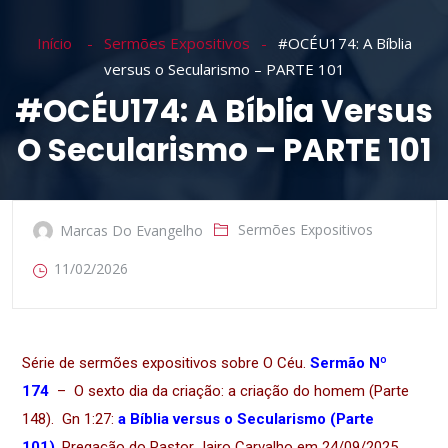
Início
Sermões Expositivos
#OCÉU174: A Bíblia
versus o Secularismo – PARTE 101
#OCÉU174: A Bíblia Versus
O Secularismo – PARTE 101
Sermões Expositivos
Marcas Do Evangelho
11/02/2026
Série de sermões expositivos sobre O Céu.
Sermão Nº
174
– O sexto dia da criação: a criação do homem (Parte
148). Gn 1:27:
a Bíblia versus o Secularismo (Parte
101)
.
Pregação do Pastor Jairo Carvalho em 24/09/2025
.