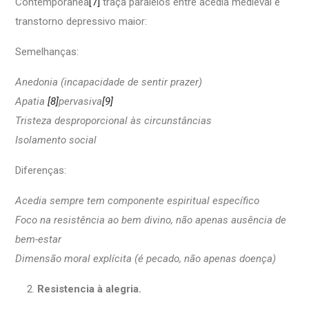
Contemporânea
[7]
traça paralelos entre acedia medieval e
transtorno depressivo maior:
Semelhanças:
Anedonia (incapacidade de sentir prazer)
Apatia
[8]
pervasiva
[9]
Tristeza desproporcional às circunstâncias
Isolamento social
Diferenças:
Acedia sempre tem componente espiritual específico
Foco na resistência ao bem divino, não apenas ausência de
bem-estar
Dimensão moral explícita (é pecado, não apenas doença)
Resistencia à alegria.