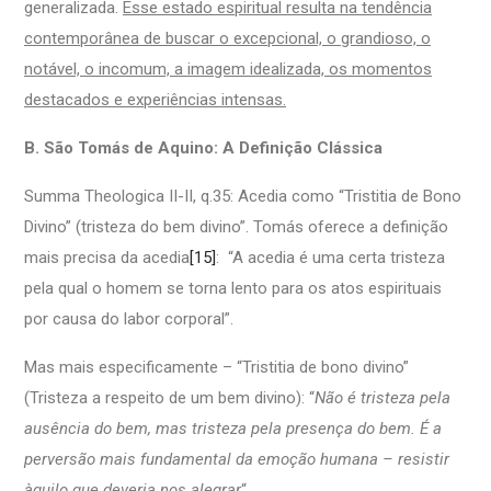
generalizada.
Esse estado espiritual resulta na tendência
contemporânea de buscar o excepcional, o grandioso, o
notável, o incomum, a imagem idealizada, os momentos
destacados e experiências intensas.
B. São Tomás de Aquino: A Definição Clássica
Summa Theologica II-II, q.35: Acedia como “Tristitia de Bono
Divino” (tristeza do bem divino”. Tomás oferece a definição
mais precisa da acedia
[15]
: “A acedia é uma certa tristeza
pela qual o homem se torna lento para os atos espirituais
por causa do labor corporal”.
Mas mais especificamente – “Tristitia de bono divino”
(Tristeza a respeito de um bem divino): “
Não é tristeza pela
ausência do bem, mas tristeza pela presença do bem. É a
perversão mais fundamental da emoção humana – resistir
àquilo que deveria nos alegrar
“.