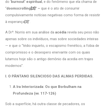
do ‘
burnout’ espiritual
, e do fenômeno que ela chama de
“
doomscrolling
[2]
” –
que é o ato de consumir
compulsivamente notícias negativas como forma de resistir
à esperança
[3]
”.
A Drª. Norris em sua análise da
acédia
revela seu peso não
apenas sobre os indivíduos, mas sobre sociedades inteiras
— e que o “tédio inquieto, o escapismo frenético, a fobia de
compromisso e o desespero enervante com os quais
lutamos hoje são o antigo demônio da acedia em trajes
modernos”.
I. O PÂNTANO SILENCIOSO DAS ALMAS PERDIDAS.
A Ira Interiorizada: Os que Borbulham na
Profundeza (vv. 117-126)
Sob a superfície, há outra classe de pecadores, os