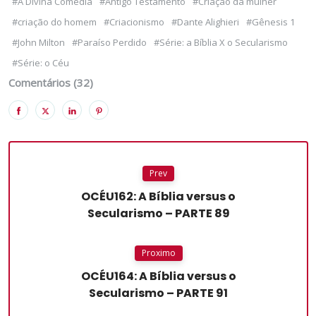
#A Divina Comédia
#Antigo Testamento
#Criação da mulher
#criação do homem
#Criacionismo
#Dante Alighieri
#Gênesis 1
#John Milton
#Paraíso Perdido
#Série: a Bíblia X o Secularismo
#Série: o Céu
Comentários (32)
Prev
OCÉU162: A Bíblia versus o
Secularismo – PARTE 89
Proximo
OCÉU164: A Bíblia versus o
Secularismo – PARTE 91