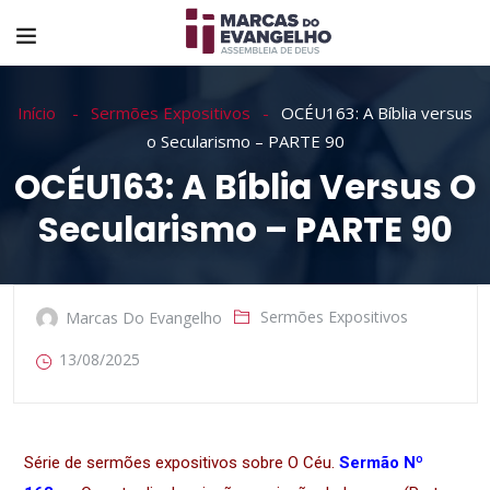
Início
Sermões Expositivos
OCÉU163: A Bíblia versus
o Secularismo – PARTE 90
OCÉU163: A Bíblia Versus O
Secularismo – PARTE 90
Sermões Expositivos
Marcas Do Evangelho
13/08/2025
Série de sermões expositivos sobre O Céu.
Sermão Nº