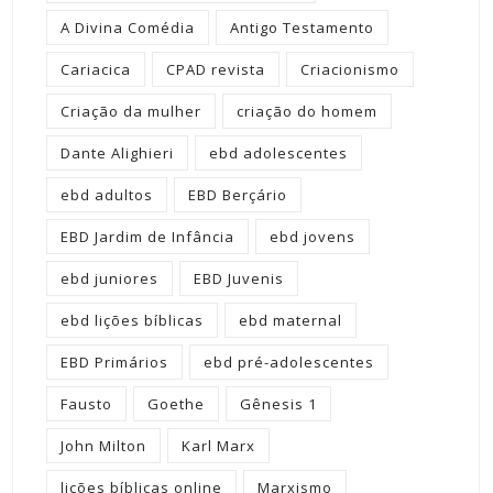
A Divina Comédia
Antigo Testamento
Cariacica
CPAD revista
Criacionismo
Criação da mulher
criação do homem
Dante Alighieri
ebd adolescentes
ebd adultos
EBD Berçário
EBD Jardim de Infância
ebd jovens
ebd juniores
EBD Juvenis
ebd lições bíblicas
ebd maternal
EBD Primários
ebd pré-adolescentes
Fausto
Goethe
Gênesis 1
John Milton
Karl Marx
lições bíblicas online
Marxismo