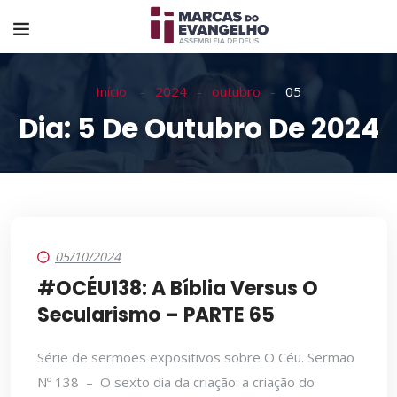
Início
2024
outubro
05
Dia:
5 De Outubro De 2024
05/10/2024
#OCÉU138: A Bíblia Versus O
Secularismo – PARTE 65
Série de sermões expositivos sobre O Céu. Sermão
Nº 138 – O sexto dia da criação: a criação do