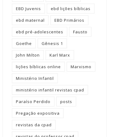
EBD Juvenis
ebd lições bíblicas
ebd maternal
EBD Primários
ebd pré-adolescentes
Fausto
Goethe
Gênesis 1
John Milton
Karl Marx
lições bíblicas online
Marxismo
Ministério Infantil
ministério infantil revistas cpad
Paraíso Perdido
posts
Pregação expositiva
revistas da cpad
revistas do professor cpad