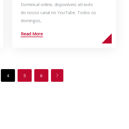
Dominical online, disponíveis através
do nosso canal no YouTube. Todos os
domingos,
Read More
4
5
6