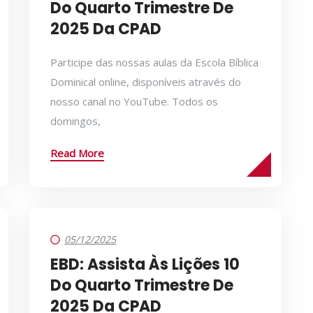
Do Quarto Trimestre De
2025 Da CPAD
Participe das nossas aulas da Escola Bíblica
Dominical online, disponíveis através do
nosso canal no YouTube. Todos os
domingos,
Read More
05/12/2025
EBD: Assista Às Lições 10
Do Quarto Trimestre De
2025 Da CPAD