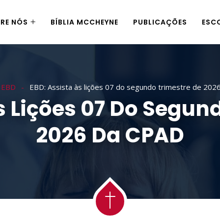
RE NÓS
BÍBLIA MCCHEYNE
PUBLICAÇÕES
ESC
EBD
EBD: Assista às lições 07 do segundo trimestre de 202
s Lições 07 Do Segun
2026 Da CPAD