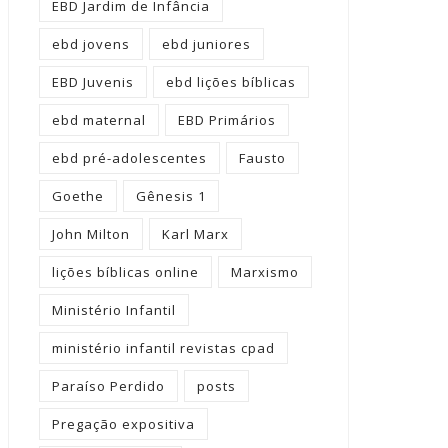
EBD Jardim de Infância
ebd jovens
ebd juniores
EBD Juvenis
ebd lições bíblicas
ebd maternal
EBD Primários
ebd pré-adolescentes
Fausto
Goethe
Gênesis 1
John Milton
Karl Marx
lições bíblicas online
Marxismo
Ministério Infantil
ministério infantil revistas cpad
Paraíso Perdido
posts
Pregação expositiva