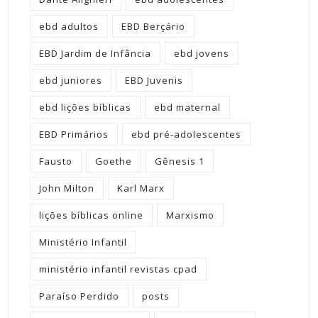
ebd adultos
EBD Berçário
EBD Jardim de Infância
ebd jovens
ebd juniores
EBD Juvenis
ebd lições bíblicas
ebd maternal
EBD Primários
ebd pré-adolescentes
Fausto
Goethe
Gênesis 1
John Milton
Karl Marx
lições bíblicas online
Marxismo
Ministério Infantil
ministério infantil revistas cpad
Paraíso Perdido
posts