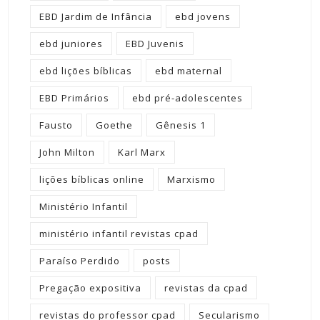
EBD Jardim de Infância
ebd jovens
ebd juniores
EBD Juvenis
ebd lições bíblicas
ebd maternal
EBD Primários
ebd pré-adolescentes
Fausto
Goethe
Gênesis 1
John Milton
Karl Marx
lições bíblicas online
Marxismo
Ministério Infantil
ministério infantil revistas cpad
Paraíso Perdido
posts
Pregação expositiva
revistas da cpad
revistas do professor cpad
Secularismo