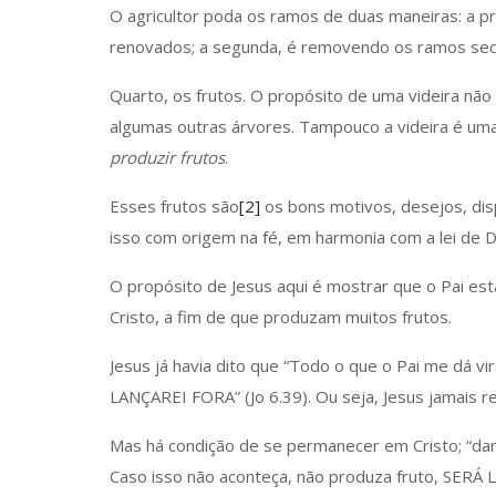
O agricultor poda os ramos de duas maneiras: a 
renovados; a segunda, é removendo os ramos secos
Quarto, os frutos. O propósito de uma videira nã
algumas outras árvores. Tampouco a videira é uma
produzir frutos
.
Esses frutos são
[2]
os bons motivos, desejos, disp
isso com origem na fé, em harmonia com a lei de De
O propósito de Jesus aqui é mostrar que o Pai es
Cristo, a fim de que produzam muitos frutos.
Jesus já havia dito que “Todo o que o Pai me d
LANÇAREI FORA” (Jo 6.39). Ou seja, Jesus jamais re
Mas há condição de se permanecer em Cristo; “da
Caso isso não aconteça, não produza fruto, SER