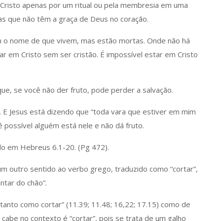
 Cristo apenas por um ritual ou pela membresia em uma
oas que não têm a graça de Deus no coração.
Têm o nome de que vivem, mas estão mortas. Onde não há
tar em Cristo sem ser cristão. É impossível estar em Cristo
que, se você não der fruto, pode perder a salvação.
. E Jesus está dizendo que “toda vara que estiver em mim
é possível alguém está nele e não dá fruto.
o em Hebreus 6.1-20. (Pg 472).
m outro sentido ao verbo grego, traduzido como “cortar”,
ntar do chão”.
 tanto como cortar” (11.39; 11.48; 16,22; 17.15) como de
r cabe no contexto é “cortar”, pois se trata de um galho