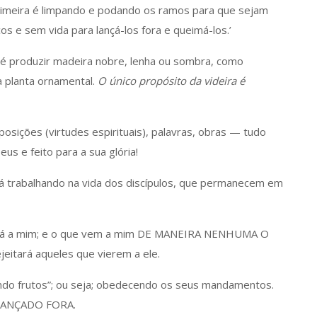
primeira é limpando e podando os ramos para que sejam
 e sem vida para lançá-los fora e queimá-los.’
o é produzir madeira nobre, lenha ou sombra, como
 planta ornamental.
O único propósito da videira é
osições (virtudes espirituais), palavras, obras — tudo
us e feito para a sua glória!
tá trabalhando na vida dos discípulos, que permanecem em
á virá a mim; e o que vem a mim DE MANEIRA NENHUMA O
jeitará aqueles que vierem a ele.
ndo frutos”; ou seja; obedecendo os seus mandamentos.
Á LANÇADO FORA.