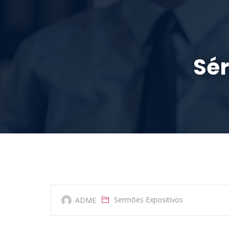
INÍCIO
SOB
Sér
Sermões Expositivos
ADME