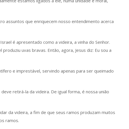
damente estamos ligados a ele, numa unidade é moral,
uatro assuntos que enriquecem nosso entendimento acerca
Israel é apresentado como a videira, a vinha do Senhor.
 produziu uvas bravas. Então, agora, Jesus diz: Eu sou a
rutífero e imprestável, servindo apenas para ser queimado
deve retirá-la da videira. De igual forma, é nossa união
 cuidar da videira, a fim de que seus ramos produzam muitos
 os ramos.