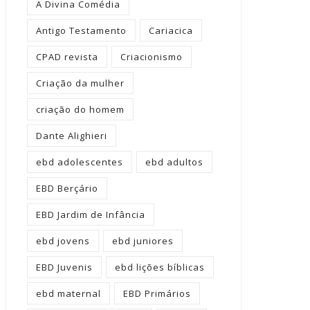
A Divina Comédia
Antigo Testamento
Cariacica
CPAD revista
Criacionismo
Criação da mulher
criação do homem
Dante Alighieri
ebd adolescentes
ebd adultos
EBD Berçário
EBD Jardim de Infância
ebd jovens
ebd juniores
EBD Juvenis
ebd lições bíblicas
ebd maternal
EBD Primários