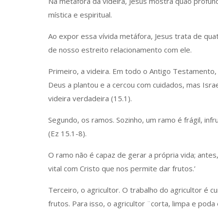
Na metáfora da videira, Jesus mostra quão profun
mística e espiritual.
Ao expor essa vívida metáfora, Jesus trata de q
de nosso estreito relacionamento com ele.
Primeiro, a videira. Em todo o Antigo Testamento, 
Deus a plantou e a cercou com cuidados, mas Israel
videira verdadeira (15.1).
Segundo, os ramos. Sozinho, um ramo é frágil, inf
(Ez 15.1-8).
O ramo não é capaz de gerar a própria vida; antes, 
vital com Cristo que nos permite dar frutos.’
Terceiro, o agricultor. O trabalho do agricultor é
frutos. Para isso, o agricultor ¨corta, limpa e poda