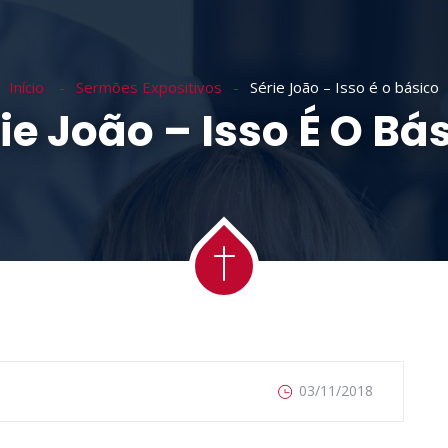
RE NÓS
BÍBLIA MCCHEYNE
PUBLICAÇÕES
ESC
Início
Sermões Expositivos
Série João – Isso é o básico
ie João – Isso É O Bá
03/11/2018