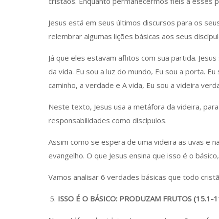
cristãos. Enquanto permanecermos fiéis a esses p
Jesus está em seus últimos discursos para os seus 
relembrar algumas lições básicas aos seus discípul
Já que eles estavam aflitos com sua partida. Jesus 
da vida. Eu sou a luz do mundo, Eu sou a porta. Eu
caminho, a verdade e A vida, Eu sou a videira verda
Neste texto, Jesus usa a metáfora da videira, par
responsabilidades como discípulos.
Assim como se espera de uma videira as uvas e não
evangelho. O que Jesus ensina que isso é o básico,
Vamos analisar 6 verdades básicas que todo cristã
ISSO É O BÁSICO: PRODUZAM FRUTOS (15.1-1