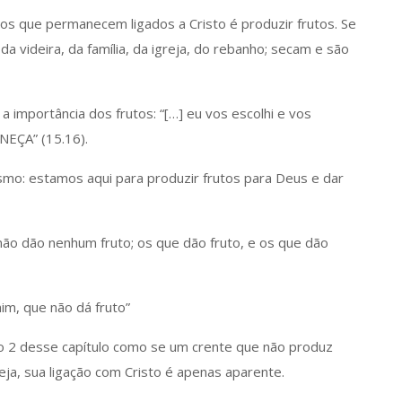
mos que permanecem ligados a Cristo é produzir frutos. Se
 videira, da família, da igreja, do rebanho; secam e são
 a importância dos frutos: “[…] eu vos escolhi e vos
EÇA” (15.16).
smo: estamos aqui para produzir frutos para Deus e dar
e não dão nenhum fruto; os que dão fruto, e os que dão
im, que não dá fruto”
ulo 2 desse capítulo como se um crente que não produz
eja, sua ligação com Cristo é apenas aparente.