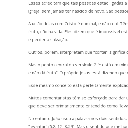
Esses acreditam que tais pessoas estão ligadas a
igreja, sem jamais ter nascido de novo. São pess
A união delas com Cristo é nominal, e não real. 
fruto, não há vida. Eles dizem que é impossível es
e perder a salvação.
Outros, porém, interpretam que “cortar” significa 
Mas o ponto central do versículo 2 é: está em mim
e não dá fruto”. O próprio Jesus está dizendo que 
Esse mesmo conceito está perfeitamente explicad
Muitos comentaristas têm se esforçado para dar u
que deve ser primariamente entendido como “leva
No entanto João usou a palavra nos dois sentidos,
“levantar” (5.8-12; 8.59). Mas o sentido que melho