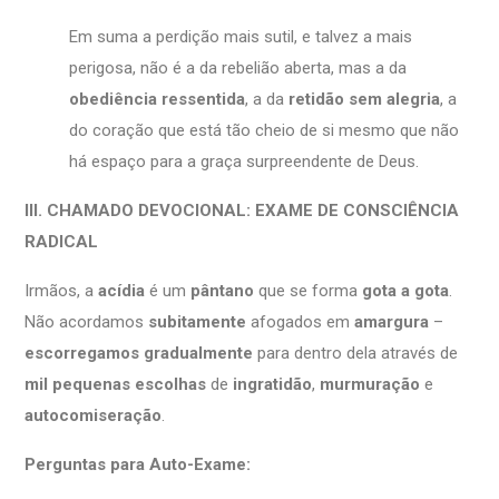
Em suma a perdição mais sutil, e talvez a mais
perigosa, não é a da rebelião aberta, mas a da
obediência ressentida
, a da
retidão sem alegria
, a
do coração que está tão cheio de si mesmo que não
há espaço para a graça surpreendente de Deus.
III. CHAMADO DEVOCIONAL: EXAME DE CONSCIÊNCIA
RADICAL
Irmãos, a
acídia
é um
pântano
que se forma
gota a gota
.
Não acordamos
subitamente
afogados em
amargura
–
escorregamos
gradualmente
para dentro dela através de
mil pequenas escolhas
de
ingratidão
,
murmuração
e
autocomiseração
.
Perguntas para Auto-Exame: