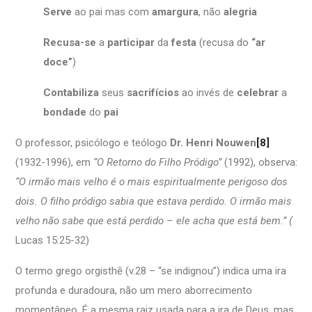
Serve
ao pai mas com
amargura
, não
alegria
Recusa-se
a
participar
da
festa
(recusa do
“ar
doce”
)
Contabiliza
seus
sacrifícios
ao invés de
celebrar
a
bondade
do
pai
O professor, psicólogo e teólogo
Dr. Henri Nouwen
[8]
(1932-1996), em
“O Retorno do Filho Pródigo”
(1992), observa:
“O irmão mais velho é o mais espiritualmente perigoso dos
dois. O filho pródigo sabia que estava perdido. O irmão mais
velho não sabe que está perdido – ele acha que está bem.”
(
Lucas 15:25-32)
O termo grego orgisthē (v.28 – “se indignou”) indica uma ira
profunda e duradoura, não um mero aborrecimento
momentâneo. É a mesma raiz usada para a ira de Deus, mas