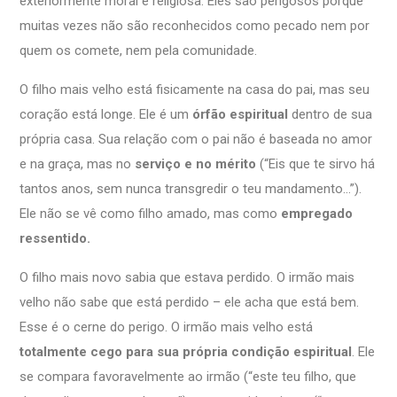
exteriormente moral e religiosa. Eles são perigosos porque
muitas vezes não são reconhecidos como pecado nem por
quem os comete, nem pela comunidade.
O filho mais velho está fisicamente na casa do pai, mas seu
coração está longe. Ele é um
órfão espiritual
dentro de sua
própria casa. Sua relação com o pai não é baseada no amor
e na graça, mas no
serviço e no mérito
(“Eis que te sirvo há
tantos anos, sem nunca transgredir o teu mandamento…”).
Ele não se vê como filho amado, mas como
empregado
ressentido.
O filho mais novo sabia que estava perdido. O irmão mais
velho não sabe que está perdido – ele acha que está bem.
Esse é o cerne do perigo. O irmão mais velho está
totalmente cego para sua própria condição espiritual
. Ele
se compara favoravelmente ao irmão (“este teu filho, que