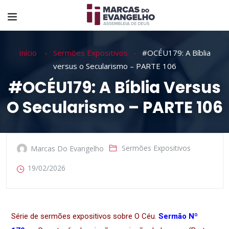
Início
Sermões Expositivos
#OCÉU179: A Bíblia
versus o Secularismo – PARTE 106
#OCÉU179: A Bíblia Versus
O Secularismo – PARTE 106
Sermões Expositivos
Marcas Do Evangelho
19/02/2026
Série de sermões expositivos sobre O Céu.
Sermão Nº