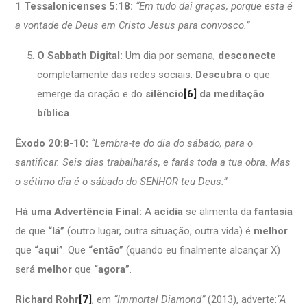
1 Tessalonicenses 5:18:
“Em tudo dai graças, porque esta é
a vontade de Deus em Cristo Jesus para convosco.”
O Sabbath Digital:
Um dia por semana,
desconecte
completamente das redes sociais.
Descubra
o que
emerge da oração e do
silêncio
[6]
da meditação
bíblica
.
Êxodo 20:8-10:
“Lembra-te do dia do sábado, para o
santificar. Seis dias trabalharás, e farás toda a tua obra. Mas
o sétimo dia é o sábado do SENHOR teu Deus.”
Há uma Advertência Final:
A
acídia
se alimenta da
fantasia
de que
“lá”
(outro lugar, outra situação, outra vida) é
melhor
que
“aqui”
. Que
“então”
(quando eu finalmente alcançar X)
será
melhor
que
“agora”
.
Richard Rohr
[7]
, em
“Immortal Diamond”
(2013), adverte:
“A