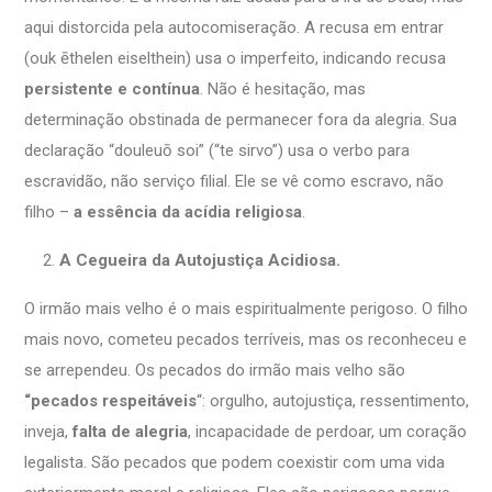
aqui distorcida pela autocomiseração. A recusa em entrar
(ouk ēthelen eiselthein) usa o imperfeito, indicando recusa
persistente e contínua
. Não é hesitação, mas
determinação obstinada de permanecer fora da alegria. Sua
declaração “douleuō soi” (“te sirvo”) usa o verbo para
escravidão, não serviço filial. Ele se vê como escravo, não
filho –
a essência da acídia religiosa
.
A Cegueira da Autojustiça Acidiosa.
O irmão mais velho é o mais espiritualmente perigoso. O filho
mais novo, cometeu pecados terríveis, mas os reconheceu e
se arrependeu. Os pecados do irmão mais velho são
“pecados respeitáveis
“: orgulho, autojustiça, ressentimento,
inveja,
falta de alegria
, incapacidade de perdoar, um coração
legalista. São pecados que podem coexistir com uma vida