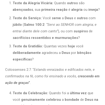
Teste da Alegria Vicária:
Quando
outros
são
abençoados
, sua
primeira reação
é
alegria
ou
inveja
?
Teste do Serviço:
Você
serve
a
Deus
e
outros
com
júbilo
(
Salmo 100:2
:
“Servi ao SENHOR com alegria; e
entrai diante dele com canto”
), ou com
suspiros
de
sacrifícios
ressentidos e murmurações
?
Teste da Gratidão:
Quantas vezes
hoje
você
deliberadamente
agradeceu a
Deus
por
bênçãos
específicas
?
Colossenses 2:7: “
Estando enraizados e edificados nele, e
confirmados na fé, como foi ensinado a vocês,
crescendo em
ação de graças
”
.
Teste da Celebração:
Quando foi a
última vez
que
você
genuinamente celebrou
a
bondade
de
Deus na