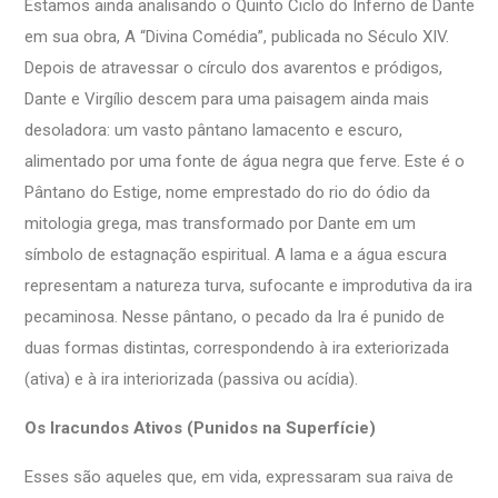
Estamos ainda analisando o Quinto Ciclo do Inferno de Dante
em sua obra, A “Divina Comédia”, publicada no Século XIV.
Depois de atravessar o círculo dos avarentos e pródigos,
Dante e Virgílio descem para uma paisagem ainda mais
desoladora: um vasto pântano lamacento e escuro,
alimentado por uma fonte de água negra que ferve. Este é o
Pântano do Estige, nome emprestado do rio do ódio da
mitologia grega, mas transformado por Dante em um
símbolo de estagnação espiritual. A lama e a água escura
representam a natureza turva, sufocante e improdutiva da ira
pecaminosa. Nesse pântano, o pecado da Ira é punido de
duas formas distintas, correspondendo à ira exteriorizada
(ativa) e à ira interiorizada (passiva ou acídia).
Os Iracundos Ativos (Punidos na Superfície)
Esses são aqueles que, em vida, expressaram sua raiva de