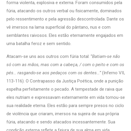
forma violenta, explosiva e externa. Foram consumidos pela
fúria, atacando os outros verbal ou fisicamente, dominados
pelo ressentimento e pela agressão descontrolada. Dante os
vê imersos na lama superficial do pântano, nus e com
semblantes raivosos. Eles estão eternamente engajados em
uma batalha feroz e sem sentido.
Atacam-se uns aos outros com fúria total: “
Batiam-se não
só com as mãos, mas com a cabeça, / com o peito e com os
pés… rasgando-se aos pedaços com os dentes…”
(Inferno VII,
113-116). O Contrapasso da Justiça Poética, onde a punição
espelha perfeitamente o pecado. A tempestade de raiva que
eles nutriam e expressavam externamente em vida tornou-se
sua realidade eterna. Eles estão para sempre presos no ciclo
de violência que criaram, imersos na sujeira de sua própria
fúria, atacando e sendo atacados incessantemente. Sua
condição externa reflete a feiura de sua alma em vida.