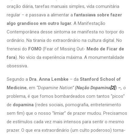
oração diária, tarefas manuais simples, vida comunitária
regular – e passava a alimentar a
fantasiava sobre fazer
algo grandioso em outro lugar
.
A Manifestação
Contemporânea desse sintoma se manifesta no torpor do
ordinário. Na tirania do extraordinário na cultura digital. No
frenesi do
FOMO
(Fear of Missing Out-
Medo de Ficar de
fora
). No vício da experiência máxima. A monumentalidade
obsessiva.
Segundo a
Dra. Anna Lembke
– da
Stanford School of
Medicine
, em
“Dopamine Nation”
(Nação Dopamina
[2]
)
–,
o
problema, é que fomos bombardeados com tantos “picos”
de
dopamina
(redes sociais, pornografia, entretenimento
sem fim) que o nosso “limiar” de prazer mudou. Precisamos
de estímulos cada vez mais intensos para sentir o mesmo
prazer. O que era extraordinário (um culto poderoso) torna-