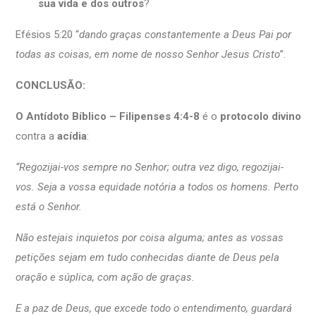
sua vida e dos outros
?
Efésios 5:20 “
dando graças constantemente a Deus Pai por
todas as coisas, em nome de nosso Senhor Jesus Cristo
”.
CONCLUSÃO:
O Antídoto Bíblico – Filipenses 4:4-8
é o
protocolo divino
contra a
acídia
:
“Regozijai-vos sempre no Senhor; outra vez digo, regozijai-
vos. Seja a vossa equidade notória a todos os homens. Perto
está o Senhor.
Não estejais inquietos por coisa alguma; antes as vossas
petições sejam em tudo conhecidas diante de Deus pela
oração e súplica, com ação de graças.
E a paz de Deus, que excede todo o entendimento, guardará