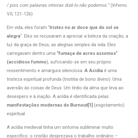
/ pois com palavras inteiras dizê-lo não podemos.”
(Inferno
VII, 121-126)
Em vida, eles foram “
tristes no ar doce que do sol se
alegra
“. Eles se recusaram a apreciar a beleza da criação, a
luz da graça de Deus, as alegrias simples da vida. Eles
carregavam dentro uma
“fumaça de acres assomos”
(accidioso fummo
), sufocando-se em seu próprio
ressentimento e amargura silenciosa.
A Acídia
é uma
tristeza espiritual profunda (tristitia de bono divino). Uma
aversão às coisas de Deus. Um tédio da alma que leva ao
desespero e à inação. A acídia é identificada pelas
manifestações modernas do Burnout
[1]
(esgotamento)
espiritual.
A acídia medieval tinha um sintoma subliminar muito
específico: o cristão desprezava o trabalho ordinário –