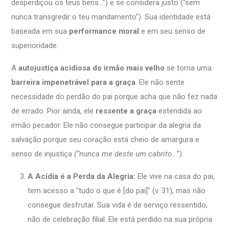
desperdiçou os teus bens…”) e se considera justo (“sem
nunca transgredir o teu mandamento”). Sua identidade está
baseada em sua
performance moral
e em seu senso de
superioridade.
A
autojustiça acidiosa do irmão mais velho
se torna uma
barreira impenetrável para a graça
. Ele não sente
necessidade do perdão do pai porque acha que não fez nada
de errado. Pior ainda, ele
ressente a graça
estendida ao
irmão pecador. Ele não consegue participar da alegria da
salvação porque seu coração está cheio de amargura e
senso de injustiça
(“nunca me deste um cabrito..
.”).
A Acídia é a Perda da Alegria:
Ele vive na casa do pai,
tem acesso a “tudo o que é [do pai]” (v. 31), mas não
consegue desfrutar. Sua vida é de serviço ressentido,
não de celebração filial. Ele está perdido na sua própria