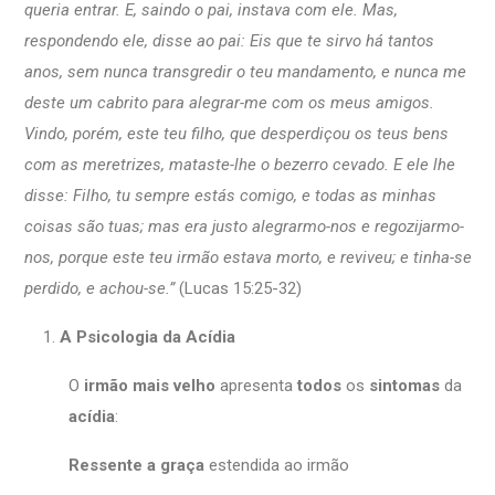
queria entrar. E, saindo o pai, instava com ele. Mas,
respondendo ele, disse ao pai: Eis que te sirvo há tantos
anos, sem nunca transgredir o teu mandamento, e nunca me
deste um cabrito para alegrar-me com os meus amigos.
Vindo, porém, este teu filho, que desperdiçou os teus bens
com as meretrizes, mataste-lhe o bezerro cevado. E ele lhe
disse: Filho, tu sempre estás comigo, e todas as minhas
coisas são tuas; mas era justo alegrarmo-nos e regozijarmo-
nos, porque este teu irmão estava morto, e reviveu; e tinha-se
perdido, e achou-se.”
(Lucas 15:25-32)
A Psicologia da Acídia
O
irmão mais velho
apresenta
todos
os
sintomas
da
acídia
:
Ressente a graça
estendida ao irmão