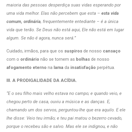
maioria das pessoas desperdiça suas vidas esperando por
uma vida melhor. Elas não percebem que esta –
esta vida
comum, ordinária
, frequentemente entediante – é a única
vida que terão. Se Deus não está aqui, Ele não está em lugar
algum. Se não é agora, nunca será.”
Cuidado, irmãos, para que os
suspiros
de nosso
cansaço
com o
ordinário
não se tornem as
bolhas
de nosso
afogamento eterno
na
lama
da
insatisfação
perpétua.
III. A PRODIGALIDADE DA ACÍDIA.
“E o seu filho mais velho estava no campo; e quando veio, e
chegou perto de casa, ouviu a música e as danças. E,
chamando um dos servos, perguntou-lhe que era aquilo. E ele
lhe disse: Veio teu irmão; e teu pai matou o bezerro cevado,
porque o recebeu são e salvo. Mas ele se indignou, e não