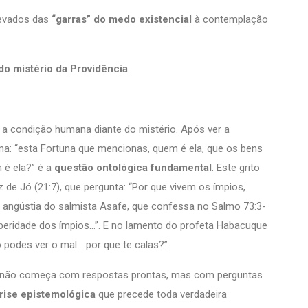
levados das
“garras” do medo existencial
à contemplação
o mistério da Providência
a condição humana diante do mistério. Após ver a
ama: “esta Fortuna que mencionas, quem é ela, que os bens
 é ela?” é a
questão ontológica fundamental
. Este grito
de Jó (21:7), que pergunta: “Por que vivem os ímpios,
angústia do salmista Asafe, que confessa no Salmo 73:3-
osperidade dos ímpios…”. E no lamento do profeta Habacuque
o podes ver o mal… por que te calas?”.
a não começa com respostas prontas, mas com perguntas
rise epistemológica
que precede toda verdadeira