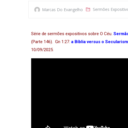
Sermões Expositiv
Marcas Do Evangelho
Série de sermões expositivos sobre O Céu.
Sermão
(Parte 146). Gn 1:27:
a Bíblia versus o Secularism
10/09/2025
.