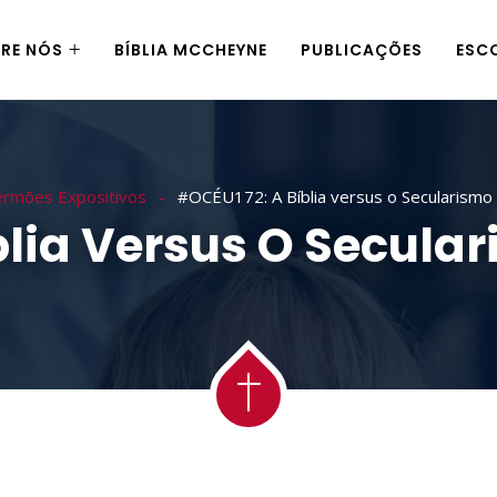
RE NÓS
BÍBLIA MCCHEYNE
PUBLICAÇÕES
ESC
ermões Expositivos
#OCÉU172: A Bíblia versus o Secularism
lia Versus O Secula