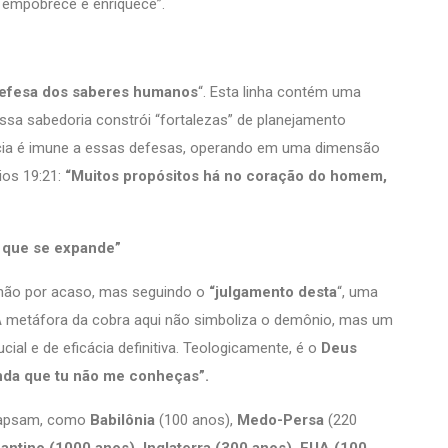
R empobrece e enriquece”.
defesa dos saberes humanos
“. Esta linha contém uma
ossa sabedoria constrói “fortalezas” de planejamento
ncia é imune a essas defesas, operando em uma dimensão
ios 19:21:
“Muitos propósitos há no coração do homem,
a que se expande”
 não por acaso, mas seguindo o
“julgamento desta
“, uma
 metáfora da cobra aqui não simboliza o demônio, mas um
cial e de eficácia definitiva. Teologicamente, é o
Deus
nda que tu não me conheças”
.
olapsam, como
Babilônia
(100 anos),
Medo-Persa
(220