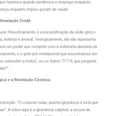
 que fazemos quando perdemos o emprego enquanto
oença enquanto ímpios gozam de saúde.
 Revelação Cristã
ral. Filosoficamente, é a personificação da visão greco-
, violenta e amoral. Teologicamente, ela não representa
creve um poder que compete com a soberania absoluta de
blicamente, é o grito pré-revelacional que encontramos em
aso sobrevêm a todos”, ou no Salmo 77:7-9, que pergunta
ia?”.
ca e a Revelação Cósmica
correção: “
Ó criaturas tolas, quanta ignorância é esta que
has
“. A tolice aqui é a ignorância culpável, a recusa de