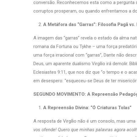
conversão. Reconhecemos esta como a pergunta
corruptos prosperam, ou quando enfrentamos a d
A Metáfora das “Garras”: Filosofia Pagã vs.
A imagem das “garras” revela o estado da alma natu
romana da Fortuna ou Tykhe – uma força predatória
uma força irracional com “garras”, Dante não des
Deus, um aparente dualismo Virgílio irá demolir. Bi
Eclesiastes 9:11, que nos diz que “o tempo e o ac
em desespero: “esqueceu-se Deus de ter misericórd
SEGUNDO MOVIMENTO: A Repreensão Pedagógi
A Repreensão Divina: “Ó Criaturas Tolas”
A resposta de Virgílio não é um consolo, mas uma 
vos ofende! Quero que minhas palavras agora acol