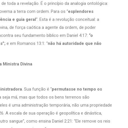
e toda a revelação. É o princípio da analogia ontológica:
verna a terra com ordem. Para os “
esplendores
ência e guia geral
“. Esta é a revolução conceitual: a
ivina, de força caótica a agente da ordem, de poder
encontra seu fundamento bíblico em Daniel 4:17:
“o
ns”;
e em Romanos 13:1: “
não há autoridade que não
Ministra Divina
nistradora
. Sua função é “
permutasse no tempo os
eza seja má, mas que todos os bens terrenos são
re eles é uma administração temporária, não uma propriedade
6. A escala de sua operação é geopolítica e dinástica,
utro sangue”, como ensina Daniel 2:21: “Ele remove os reis