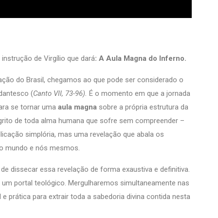
instrução de Virgílio que dará
: A Aula Magna do Inferno.
ração do Brasil, chegamos ao que pode ser considerado o
dantesco (
Canto VII, 73-96).
É o momento em que a jornada
ara se tornar uma
aula magna
sobre a própria estrutura da
 o grito de toda alma humana que sofre sem compreender –
licação simplória, mas uma revelação que abala os
 o mundo e nós mesmos.
 dissecar essa revelação de forma exaustiva e definitiva.
a, um portal teológico. Mergulharemos simultaneamente nas
 e prática para extrair toda a sabedoria divina contida nesta