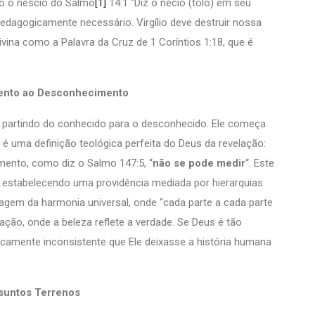
do o néscio do Salmo
[1]
14:1 “Diz o nécio (tolo) em seu
dagogicamente necessário. Virgílio deve destruir nossa
vina como a Palavra da Cruz de 1 Coríntios 1:18, que é
ento ao Desconhecimento
, partindo do conhecido para o desconhecido. Ele começa
e é uma definição teológica perfeita do Deus da revelação:
imento, como diz o Salmo 147:5, “
não se pode medir
“. Este
estabelecendo uma providência mediada por hierarquias
magem da harmonia universal, onde “cada parte a cada parte
ção, onde a beleza reflete a verdade. Se Deus é tão
ficamente inconsistente que Ele deixasse a história humana
ssuntos Terrenos