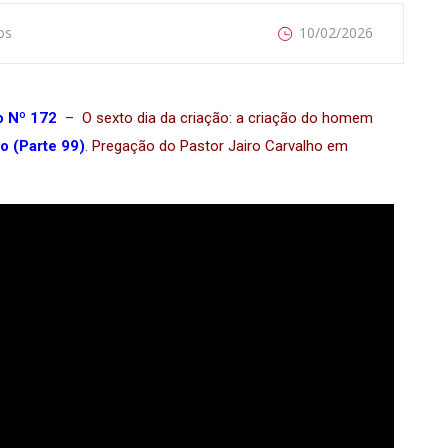
os
10/02/2026
 Nº 172
– O sexto dia da criação: a criação do homem
o (Parte 99)
.
Pregação do Pastor Jairo Carvalho em