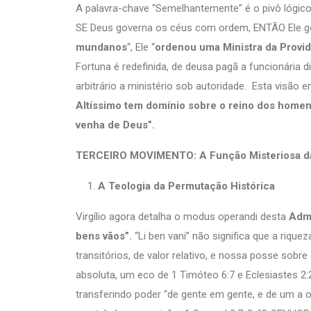
A palavra-chave “Semelhantemente” é o pivô lógico d
SE Deus governa os céus com ordem, ENTÃO Ele go
mundanos
“, Ele “
ordenou uma Ministra da Provid
Fortuna é redefinida, de deusa pagã a funcionária d
arbitrário a ministério sob autoridade. Esta visão 
Altíssimo tem domínio sobre o reino dos home
venha de Deus”.
TERCEIRO MOVIMENTO: A Função Misteriosa da 
A Teologia da Permutação Histórica
Virgílio agora detalha o modus operandi desta
Admi
bens vãos”.
“Li ben vani” não significa que a riqu
transitórios, de valor relativo, e nossa posse sob
absoluta, um eco de 1 Timóteo 6:7 e Eclesiastes 2:2
transferindo poder “de gente em gente, e de um a o