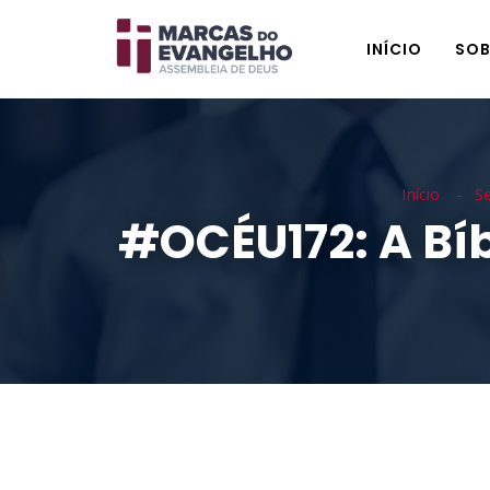
INÍCIO
SOB
Início
S
#OCÉU172: A Bíb