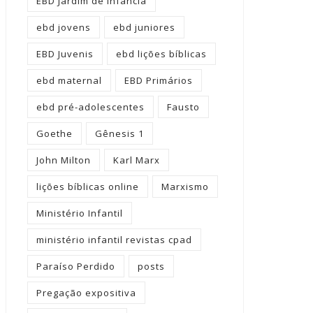
EBD Jardim de Infância
ebd jovens
ebd juniores
EBD Juvenis
ebd lições bíblicas
ebd maternal
EBD Primários
ebd pré-adolescentes
Fausto
Goethe
Gênesis 1
John Milton
Karl Marx
lições bíblicas online
Marxismo
Ministério Infantil
ministério infantil revistas cpad
Paraíso Perdido
posts
Pregação expositiva