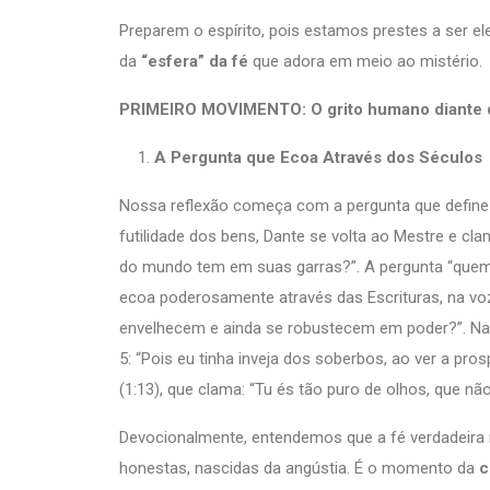
Preparem o espírito, pois estamos prestes a ser e
da
“esfera” da fé
que adora em meio ao mistério.
PRIMEIRO MOVIMENTO: O grito humano diante d
A Pergunta que Ecoa Através dos Séculos
Nossa reflexão começa com a pergunta que define 
futilidade dos bens, Dante se volta ao Mestre e cl
do mundo tem em suas garras?”. A pergunta “quem
ecoa poderosamente através das Escrituras, na voz 
envelhecem e ainda se robustecem em poder?”. Na 
5: “Pois eu tinha inveja dos soberbos, ao ver a pr
(1:13), que clama: “Tu és tão puro de olhos, que nã
Devocionalmente, entendemos que a fé verdadeir
honestas, nascidas da angústia. É o momento da
c