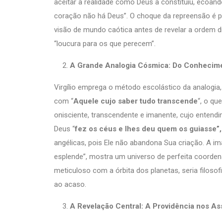
aceitar a realidade como Deus a constituiu, ecoan
coração não há Deus”. O choque da repreensão é pe
visão de mundo caótica antes de revelar a ordem di
“loucura para os que perecem”.
A Grande Analogia Cósmica: Do Conhecim
Virgílio emprega o método escolástico da analogia
com “
Aquele cujo saber tudo transcende
“, o qu
onisciente, transcendente e imanente, cujo entend
Deus “
fez os céus e lhes deu quem os guiasse”,
angélicas, pois Ele não abandona Sua criação. A i
esplende”, mostra um universo de perfeita coordena
meticuloso com a órbita dos planetas, seria filoso
ao acaso.
A Revelação Central: A Providência nos A