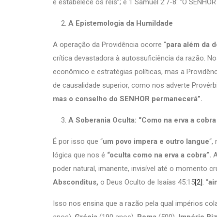
e estabelece os reis”; e 1 Samuel 2:7-8: “O SENHO
A
Epistemologia da Humildade
A operação da Providência ocorre “
para além da 
crítica devastadora à autossuficiência da razão. N
econômico e estratégias políticas, mas a Providê
de causalidade superior, como nos adverte Provérb
mas o conselho do SENHOR permanecerá”.
A Soberania Oculta: “Como na erva a cobr
É por isso que “
um povo impera e outro langue
“,
lógica que nos é
“oculta como na erva a cobra”.
A
poder natural, imanente, invisível até o momento cru
Absconditus,
o Deus Oculto de Isaías 45:15
[2]
: “
ai
Isso nos ensina que a razão pela qual impérios c