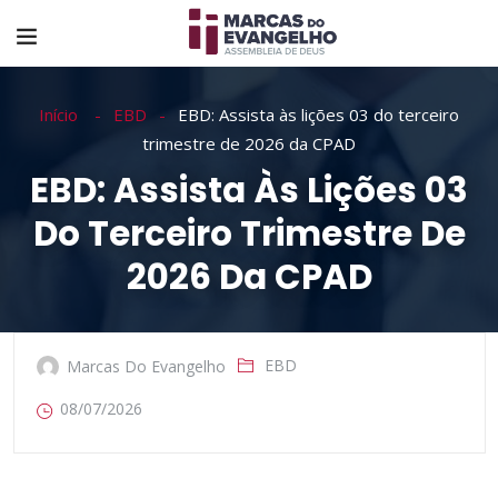
Início
EBD
EBD: Assista às lições 03 do terceiro
trimestre de 2026 da CPAD
EBD: Assista Às Lições 03
Do Terceiro Trimestre De
2026 Da CPAD
EBD
Marcas Do Evangelho
08/07/2026