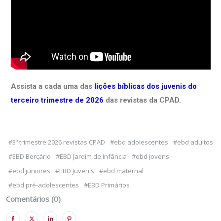
Assista a cada uma das
lições bíblicas dos juvenis do
terceiro trimestre de 2026
das revistas da CPAD.
#3º trimestre 2026 revistas CPAD
#ebd adolescentes
#ebd adultos
#EBD Berçário
#EBD Jardim de Infância
#ebd jovens
#ebd juniores
#EBD Juvenis
#ebd maternal
#ebd pré-adolescentes
#EBD Primários
Comentários (0)