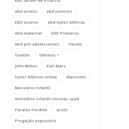
EBD Jardim de Infância
ebd jovens
ebd juniores
EBD Juvenis
ebd lições bíblicas
ebd maternal
EBD Primários
ebd pré-adolescentes
Fausto
Goethe
Gênesis 1
John Milton
Karl Marx
lições bíblicas online
Marxismo
Ministério Infantil
ministério infantil revistas cpad
Paraíso Perdido
posts
Pregação expositiva