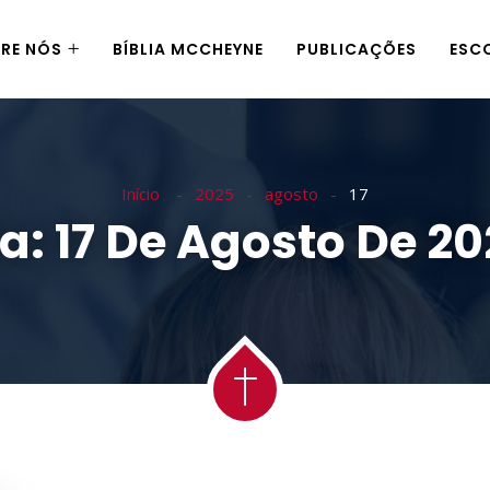
RE NÓS
BÍBLIA MCCHEYNE
PUBLICAÇÕES
ESC
Início
2025
agosto
17
ia:
17 De Agosto De 2