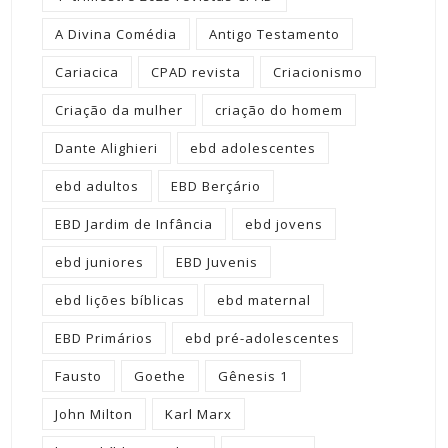
A Divina Comédia
Antigo Testamento
Cariacica
CPAD revista
Criacionismo
Criação da mulher
criação do homem
Dante Alighieri
ebd adolescentes
ebd adultos
EBD Berçário
EBD Jardim de Infância
ebd jovens
ebd juniores
EBD Juvenis
ebd lições bíblicas
ebd maternal
EBD Primários
ebd pré-adolescentes
Fausto
Goethe
Gênesis 1
John Milton
Karl Marx