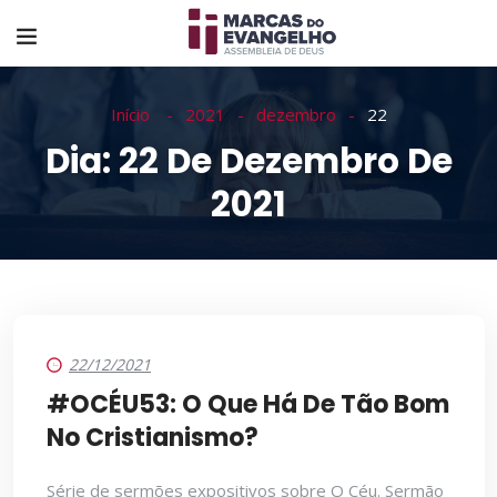
Início
2021
dezembro
22
Dia:
22 De Dezembro De
2021
22/12/2021
#OCÉU53: O Que Há De Tão Bom
No Cristianismo?
Série de sermões expositivos sobre O Céu. Sermão