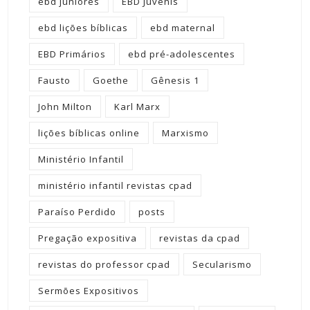
ebd juniores
EBD Juvenis
ebd lições bíblicas
ebd maternal
EBD Primários
ebd pré-adolescentes
Fausto
Goethe
Gênesis 1
John Milton
Karl Marx
lições bíblicas online
Marxismo
Ministério Infantil
ministério infantil revistas cpad
Paraíso Perdido
posts
Pregação expositiva
revistas da cpad
revistas do professor cpad
Secularismo
Sermões Expositivos