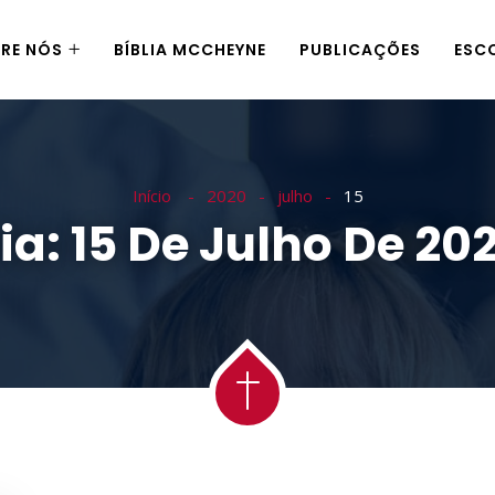
RE NÓS
BÍBLIA MCCHEYNE
PUBLICAÇÕES
ESC
Início
2020
julho
15
ia:
15 De Julho De 20