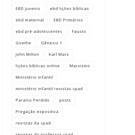
EBD Juvenis
ebd lições bíblicas
ebd maternal
EBD Primários
ebd pré-adolescentes
Fausto
Goethe
Gênesis 1
John Milton
Karl Marx
lições bíblicas online
Marxismo
Ministério Infantil
ministério infantil revistas cpad
Paraíso Perdido
posts
Pregação expositiva
revistas da cpad
revistas do professor cpad