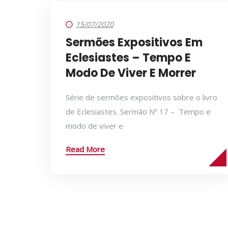
15/07/2020
Sermões Expositivos Em
Eclesiastes – Tempo E
Modo De Viver E Morrer
Série de sermões expositivos sobre o livro
de Eclesiastes. Sermão Nº 17 – Tempo e
modo de viver e
Read More