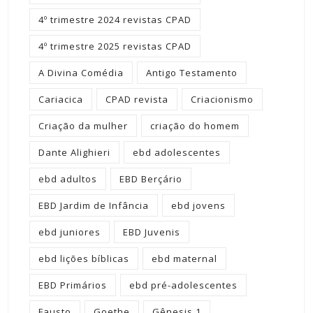
4º trimestre 2024 revistas CPAD
4º trimestre 2025 revistas CPAD
A Divina Comédia
Antigo Testamento
Cariacica
CPAD revista
Criacionismo
Criação da mulher
criação do homem
Dante Alighieri
ebd adolescentes
ebd adultos
EBD Berçário
EBD Jardim de Infância
ebd jovens
ebd juniores
EBD Juvenis
ebd lições bíblicas
ebd maternal
EBD Primários
ebd pré-adolescentes
Fausto
Goethe
Gênesis 1