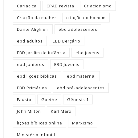
Cariacica
CPAD revista
Criacionismo
Criação da mulher
criação do homem
Dante Alighieri
ebd adolescentes
ebd adultos
EBD Berçário
EBD Jardim de Infância
ebd jovens
ebd juniores
EBD Juvenis
ebd lições bíblicas
ebd maternal
EBD Primários
ebd pré-adolescentes
Fausto
Goethe
Gênesis 1
John Milton
Karl Marx
lições bíblicas online
Marxismo
Ministério Infantil