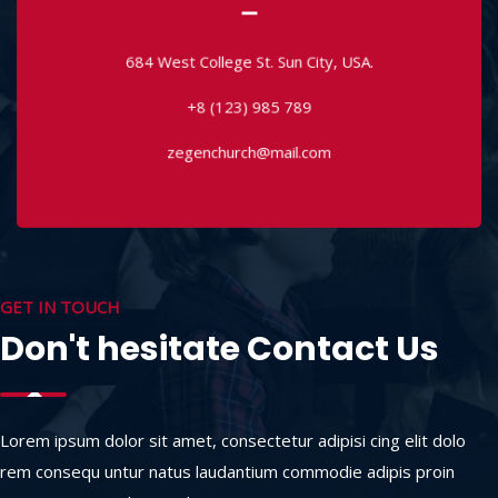
684 West College St. Sun City, USA.
+8 (123) 985 789
684 West College St. Sun City, USA.
zegenchurch@mail.com
+8 (123) 985 789
zegenchurch@mail.com
GET IN TOUCH
Don't hesitate Contact Us
Lorem ipsum dolor sit amet, consectetur adipisi cing elit dolo
rem consequ untur natus laudantium commodie adipis proin