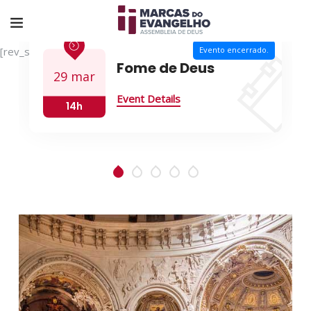
[rev_slider alias="zegen-home-1"][/rev_slider]
Evento encerrado.
Fome de Deus
29 mar
Event Details
14h