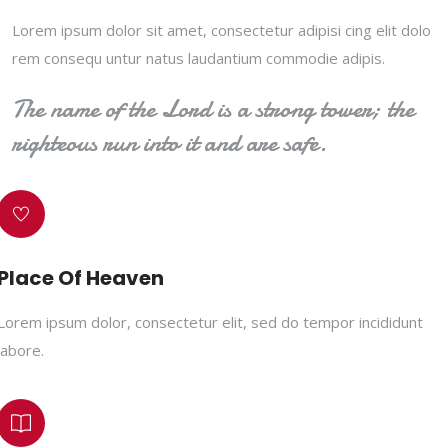
Lorem ipsum dolor sit amet, consectetur adipisi cing elit dolo
rem consequ untur natus laudantium commodie adipis.
The name of the Lord is a strong tower; the
righteous run into it and are safe.
Place Of Heaven
Lorem ipsum dolor, consectetur elit, sed do tempor incididunt
labore.